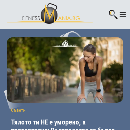
Съвети
Тялото ти НЕ е уморено, а