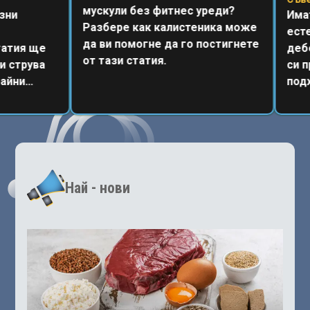
мускули без фитнес уреди?
зни
Имат
Разбере как калистеника може
есте
да ви помогне да го постигнете
татия ще
дебе
от тази статия.
и струва
си п
айни
подх
Най - нови