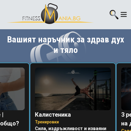
Вашият наръчник за здрав дух
и тяло
|
Калистеника
3 р
Тренировки
зобщо?
на 
Сила, издръжливост и изваяни
Съве