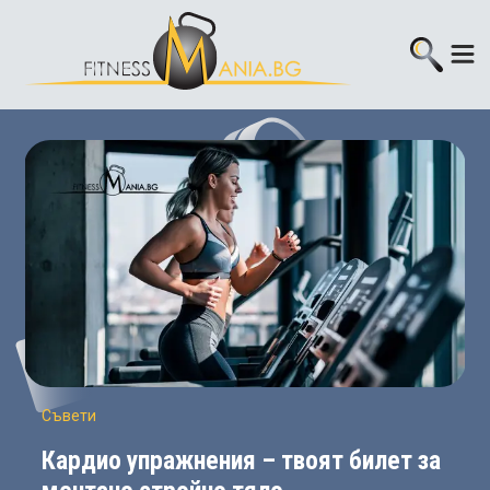
Съвети
Кардио упражнения – твоят билет за