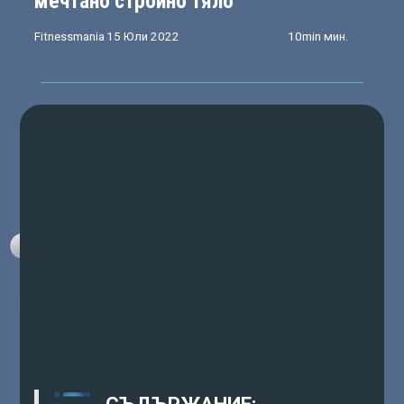
мечтано стройно тяло
Fitnessmania
15 Юли 2022
10min мин.