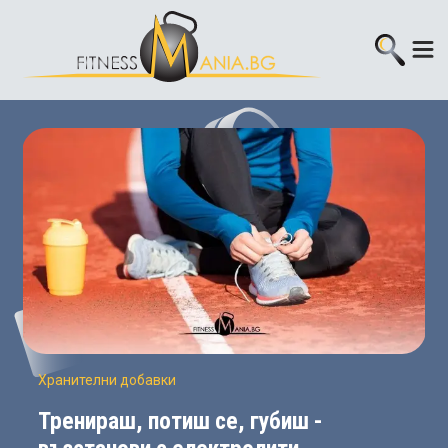
Хранителни добавки
Тренираш, потиш се, губиш -