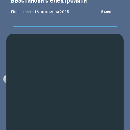
възстанови с електролити
Fitnessmania
16. декември 2025
5 мин.