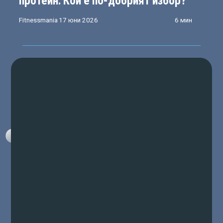
протеин: Кой е по-добрият избор?
Fitnessmania
17 юни 2026
6 мин