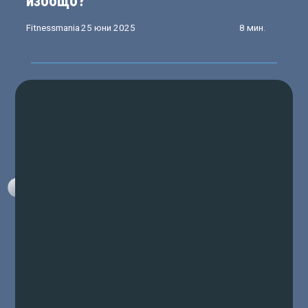
изобщо?
Fitnessmania
25 юни 2025
8 мин.