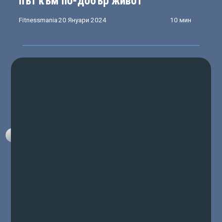
път към по-добър живот
Fitnessmania
20 Януари 2024
10 мин