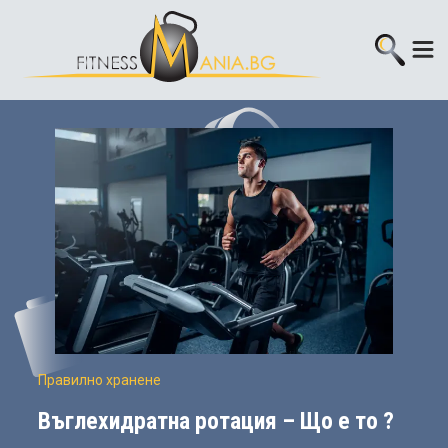
Правилно хранене
Въглехидратна ротация – Що е то ?