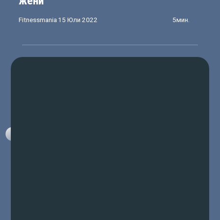
жени
Fitnessmania
15 Юли 2022
5мин.