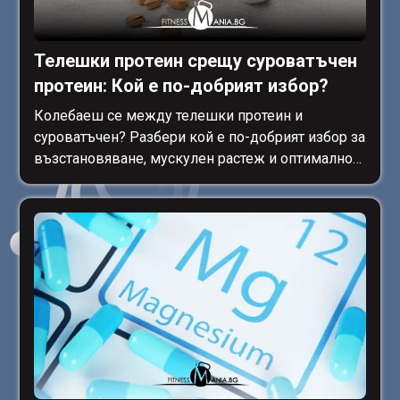
Телешки протеин срещу суроватъчен
протеин: Кой е по-добрият избор?
Колебаеш се между телешки протеин и
суроватъчен? Разбери кой е по-добрият избор за
възстановяване, мускулен растеж и оптимално
усвояване!