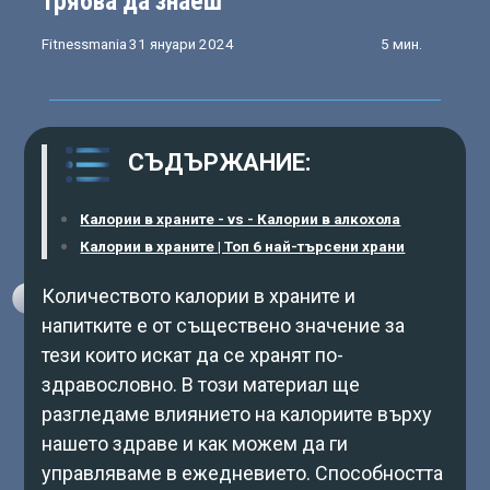
трябва да знаеш
Fitnessmania
31 януари 2024
5 мин.
СЪДЪРЖАНИЕ:
Калории в храните - vs - Калории в алкохола
Калории в храните | Топ 6 най-търсени храни
Количеството калории в храните и
напитките е от съществено значение за
тези които искат да се хранят по-
здравословно. В този материал ще
разгледаме влиянието на калориите върху
нашето здраве и как можем да ги
управляваме в ежедневието. Способността