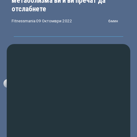
метаболизма ви и ви пречат да
отслабнете
Fitnessmania
09 Октомври 2022
6мин