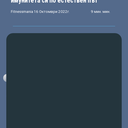
имунитета си по естествен път
Fitnessmania
16 Октомври 2022г.
9 мин. мин.