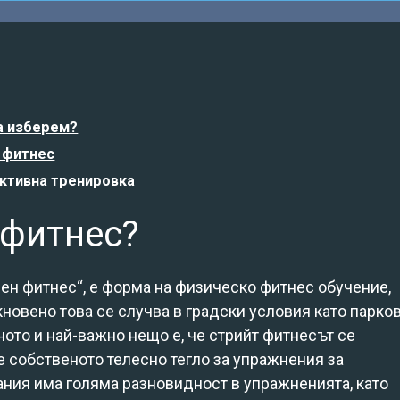
а изберем?
 фитнес
ктивна тренировка
 фитнес?
чен фитнес“, е форма на физическо фитнес обучение,
новено това се случва в градски условия като парков
ото и най-важно нещо е, че стрийт фитнесът се
 собственото телесно тегло за упражнения за
ания има голяма разновидност в упражненията, като