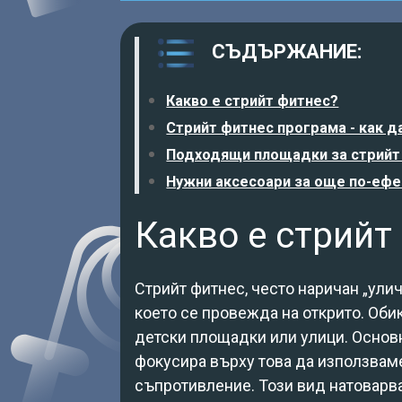
СЪДЪРЖАНИЕ:
Какво е стрийт фитнес?
Стрийт фитнес програма - как д
Подходящи площадки за стрийт
Нужни аксесоари за още по-ефе
Какво е стрийт
Стрийт фитнес, често наричан „ули
което се провежда на открито. Обик
детски площадки или улици. Основн
фокусира върху това да използваме
съпротивление. Този вид натоварв