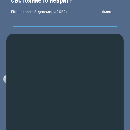
състоянието неврит?
Fitnessmania
2 декември 2022г.
6мин.